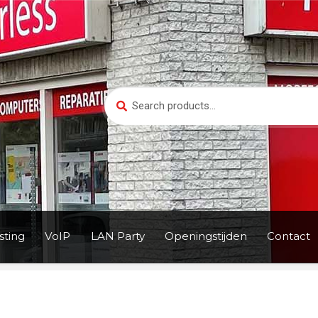
Search
Search
for:
ting
VoIP
LAN Party
Openingstijden
Contact