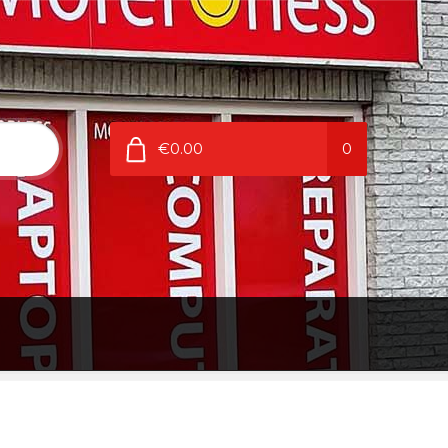
€0.00
0