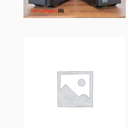
Behuizingen
(6)