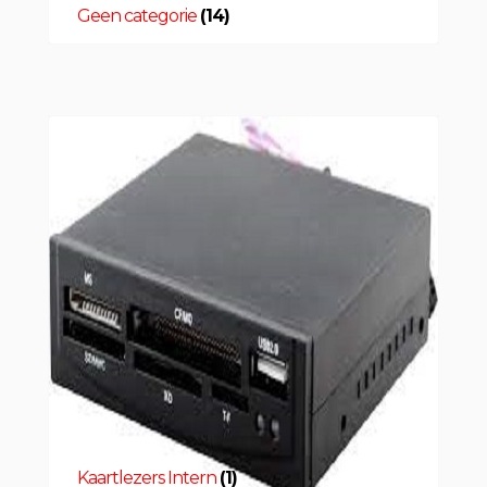
Geen categorie
(14)
Kaartlezers Intern
(1)