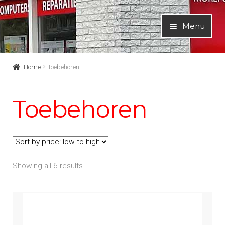
Ga
Ga
Menu
door
naar
naar
de
navigatie
inhoud
Home
Toebehoren
Toebehoren
Showing all 6 results