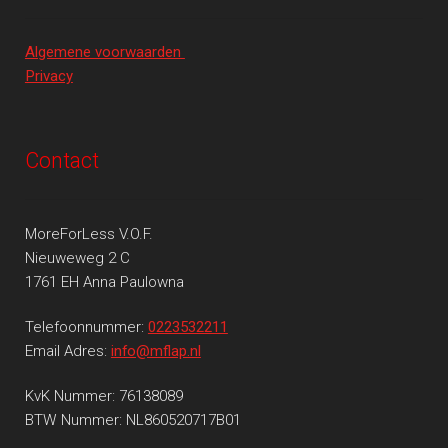
Algemene voorwaarden
Privacy
Contact
MoreForLess V.O.F.
Nieuweweg 2 C
1761 EH Anna Paulowna
Telefoonnummer:
0223532211
Email Adres:
info@mflap.nl
KvK Nummer: 76138089
BTW Nummer: NL860520717B01