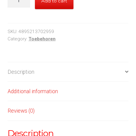
Add to cart
F12
PWM
quantity
SKU:
4895213702959
Category:
Toebehoren
Description
Additional information
Reviews (0)
Description