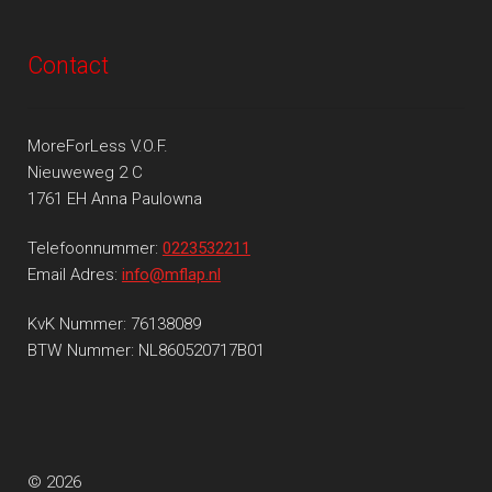
Contact
MoreForLess V.O.F.
Nieuweweg 2 C
1761 EH Anna Paulowna
Telefoonnummer:
0223532211
Email Adres:
info@mflap.nl
KvK Nummer: 76138089
BTW Nummer: NL860520717B01
© 2026