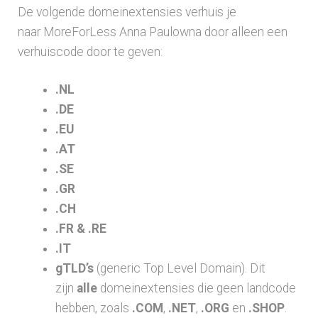
De volgende domeinextensies verhuis je
naar MoreForLess Anna Paulowna door alleen een
verhuiscode door te geven:
.NL
.DE
.EU
.AT
.SE
.GR
.CH
.FR & .RE
.IT
gTLD’s
(generic Top Level Domain). Dit
zijn
alle
domeinextensies die geen landcode
hebben, zoals
.COM
,
.NET
,
.ORG
en
.SHOP
.