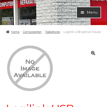
Ga
Ga
Menu
door
naar
naar
de
navigatie
inhoud
Home
Componenten
Toebehoren
Logilink USB optical mouse