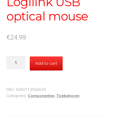
Logilink USB
optical mouse
€
24.99
Logilink
Add to cart
USB
optical
mouse
quantity
SKU:
4260113566626
Categories:
Componenten
,
Toebehoren