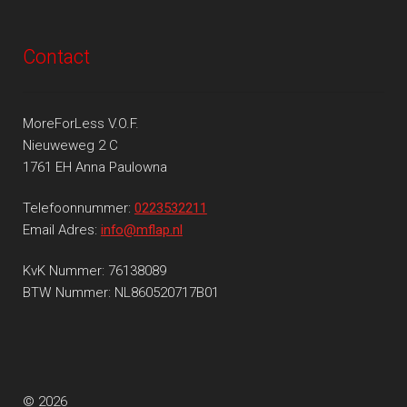
Contact
MoreForLess V.O.F.
Nieuweweg 2 C
1761 EH Anna Paulowna
Telefoonnummer:
0223532211
Email Adres:
info@mflap.nl
KvK Nummer: 76138089
BTW Nummer: NL860520717B01
© 2026