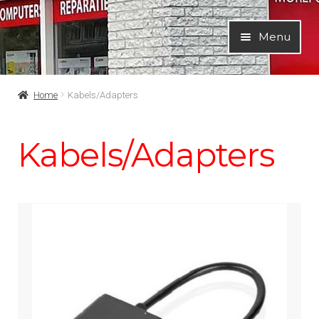
Ga
Ga
Menu
door
naar
naar
de
navigatie
inhoud
Home
Kabels/Adapters
Kabels/Adapters