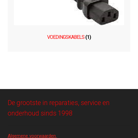
VOEDINGSKABELS
(1)
De grootste in reparaties, service en
onderhoud sinds 1998
Algemene voorwaarden