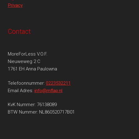
Privacy
Contact
MoreForLess V.O.F.
Nieuweweg 2 C
1761 EH Anna Paulowna
Telefoonnummer:
0223532211
Email Adres:
info@mflap.nl
KvK Nummer: 76138089
BTW Nummer: NL860520717B01