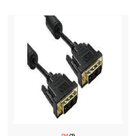
DVI
(2)