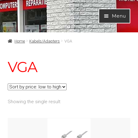
Ga
Ga
Menu
door
naar
naar
de
navigatie
inhoud
Home
Kabels/Adapters
VGA
VGA
Showing the single result