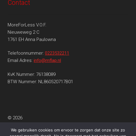
Contact
MoreForLess V.O.F.
Nieuweweg 2 C
1761 EH Anna Paulowna
Telefoonnummer:
0223532211
Email Adres:
info@mflap.nl
KvK Nummer: 76138089
BTW Nummer: NL860520717B01
© 2026
Privacy beleid
Gebouwd met WooCommerce
.
We gebruiken cookies om ervoor te zorgen dat onze site zo