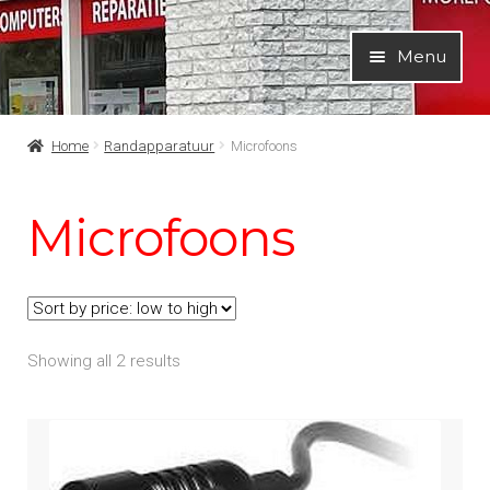
Ga
Ga
Menu
door
naar
naar
de
navigatie
inhoud
Home
Randapparatuur
Microfoons
Microfoons
Showing all 2 results