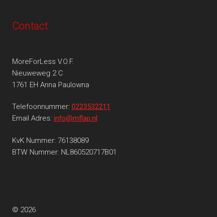
Contact
MoreForLess V.O.F.
Nieuweweg 2 C
1761 EH Anna Paulowna
Telefoonnummer:
0223532211
Email Adres:
info@mflap.nl
KvK Nummer: 76138089
BTW Nummer: NL860520717B01
© 2026