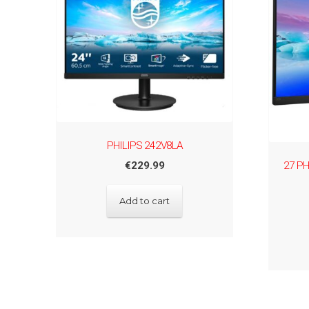
PHILIPS 242V8LA
27 PH
€
229.99
Add to cart