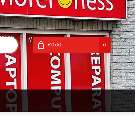
€0.00
0