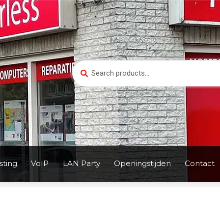
Search
Search
for:
ting
VoIP
LAN Party
Openingstijden
Contact