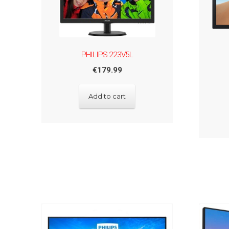
PHILIPS 223V5L
€
179.99
Add to cart