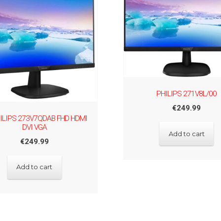
PHILIPS 271V8L/00
€
249.99
ILIPS 273V7QDAB FHD HDMI
DVI VGA
Add to cart
€
249.99
Add to cart