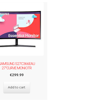
SAMSUNG S27C366EAU
27"CURVE MONIOTR
€
299.99
Add to cart