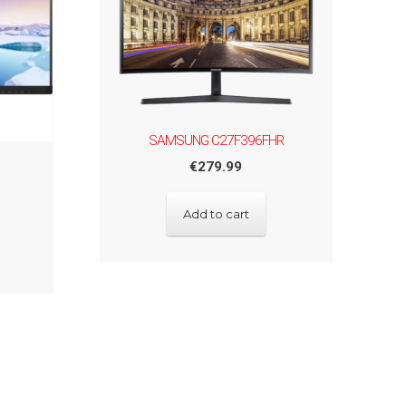
SAMSUNG C27F396FHR
€
279.99
Add to cart