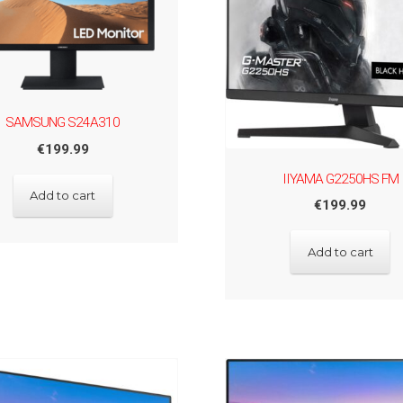
SAMSUNG S24A310
€
199.99
IIYAMA G2250HS FM
Add to cart
€
199.99
Add to cart