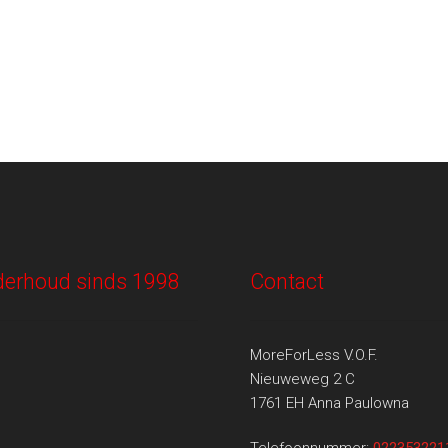
onderhoud sinds 1998
Contact
MoreForLess V.O.F.
Nieuweweg 2 C
1761 EH Anna Paulowna
Telefoonnummer:
022353221