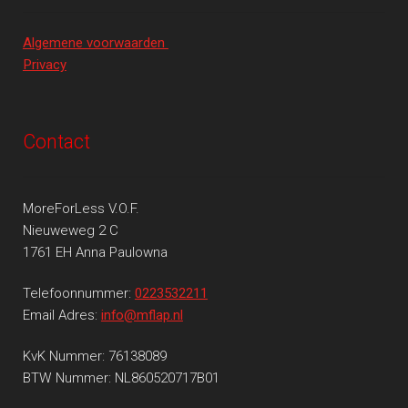
Algemene voorwaarden
Privacy
Contact
MoreForLess V.O.F.
Nieuweweg 2 C
1761 EH Anna Paulowna
Telefoonnummer:
0223532211
Email Adres:
info@mflap.nl
KvK Nummer: 76138089
BTW Nummer: NL860520717B01