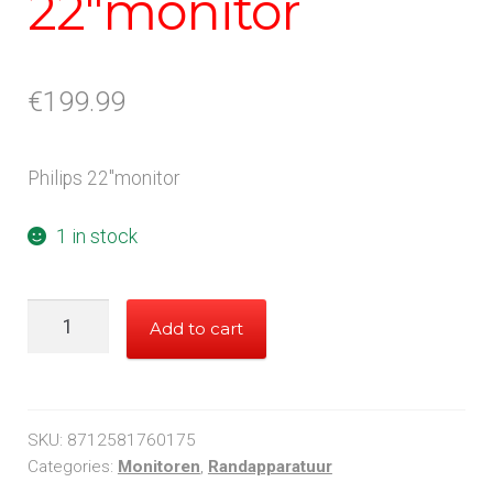
22"monitor
€
199.99
Philips 22"monitor
1 in stock
Philips
Add to cart
22"monitor
quantity
SKU:
8712581760175
Categories:
Monitoren
,
Randapparatuur