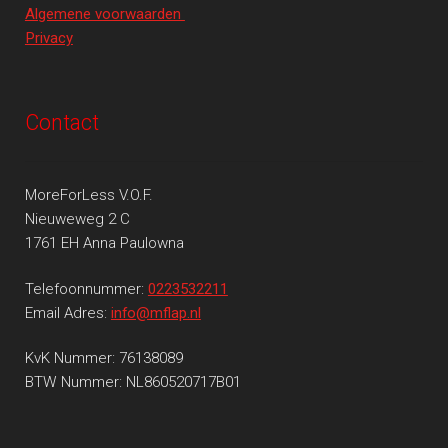
Algemene voorwaarden
Privacy
Contact
MoreForLess V.O.F.
Nieuweweg 2 C
1761 EH Anna Paulowna
Telefoonnummer:
0223532211
Email Adres:
info@mflap.nl
KvK Nummer: 76138089
BTW Nummer: NL860520717B01