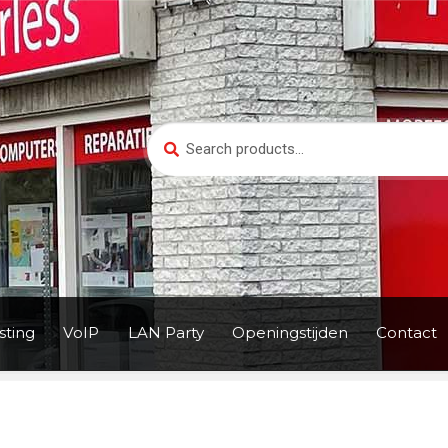
Search
Search
for:
ting
VoIP
LAN Party
Openingstijden
Contact