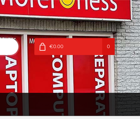
€0.00
0