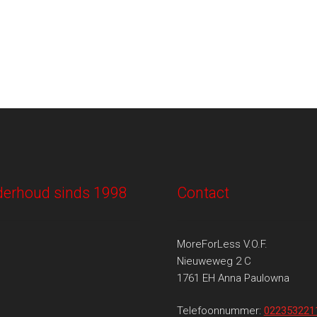
onderhoud sinds 1998
Contact
MoreForLess V.O.F.
Nieuweweg 2 C
1761 EH Anna Paulowna
Telefoonnummer:
022353221