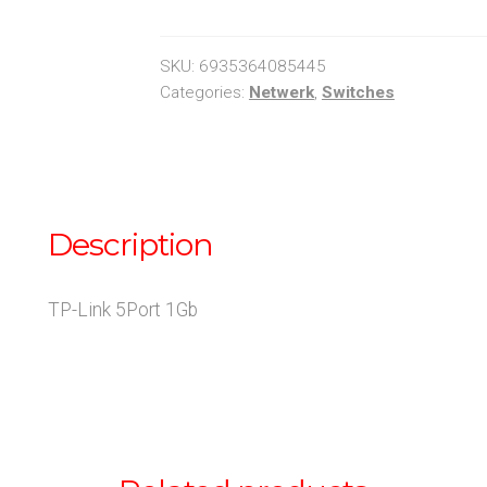
Switch
5port
gigabit
SKU:
6935364085445
quantity
Categories:
Netwerk
,
Switches
Description
TP-Link 5Port 1Gb