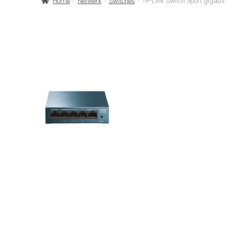
Home
Netwerk
Switches
TP-Link Switch 5port gigabit