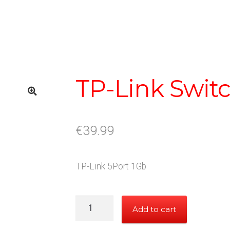
TP-Link Switc
€
39.99
TP-Link 5Port 1Gb
TP-
Add to cart
Link