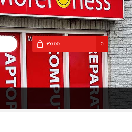
€0.00
0