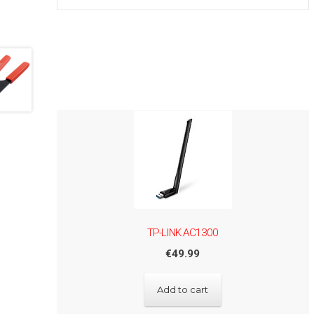
TP-LINK AC1300
€
49.99
Add to cart