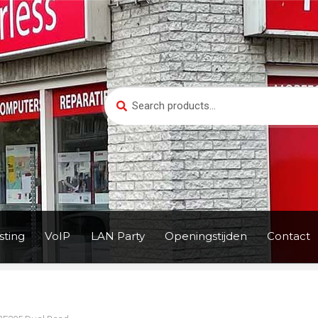
Search
Search
for:
ting
VoIP
LAN Party
Openingstijden
Contact