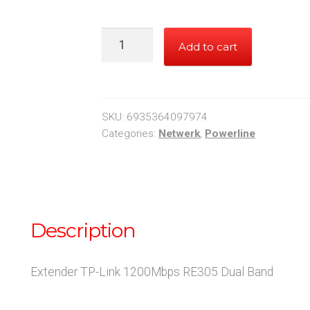
Extender
Add to cart
TP-
Link
1200Mbps
RE305
SKU:
6935364097974
Dual
Categories:
Netwerk
,
Powerline
Band
quantity
Description
Extender TP-Link 1200Mbps RE305 Dual Band