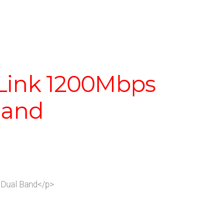
Link 1200Mbps
Band
Dual Band</p>