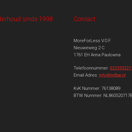
onderhoud sinds 1998
Contact
MoreForLess V.O.F.
Nieuweweg 2 C
1761 EH Anna Paulowna
Telefoonnummer:
022353221
Email Adres:
info@mflap.nl
KvK Nummer: 76138089
BTW Nummer: NL860520717