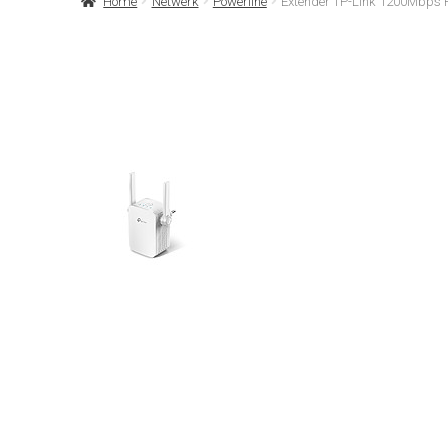
Home
Netwerk
Powerline
Extender TP-Link 1200Mbps