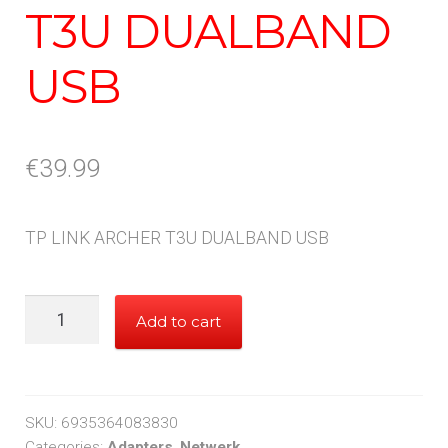
T3U DUALBAND
USB
€
39.99
TP LINK ARCHER T3U DUALBAND USB
TP
Add to cart
LINK
ARCHER
T3U
DUALBAND
SKU:
6935364083830
USB
Categories:
Adapters
,
Netwerk