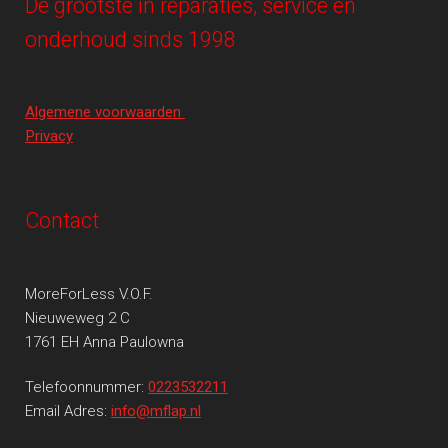
De grootste in reparaties, service en
onderhoud sinds 1998
Algemene voorwaarden
Privacy
Contact
MoreForLess V.O.F.
Nieuweweg 2 C
1761 EH Anna Paulowna
Telefoonnummer:
0223532211
Email Adres:
info@mflap.nl