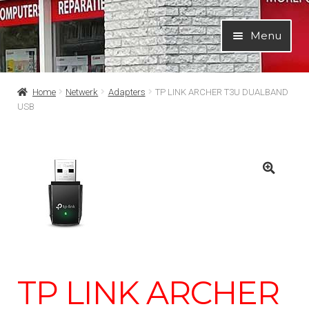
Ga
Ga
Menu
door
naar
naar
de
navigatie
inhoud
Home
Netwerk
Adapters
TP LINK ARCHER T3U DUALBAND
USB
TP LINK ARCHER