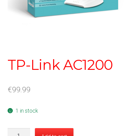
TP-Link AC1200
€
99.99
1 in stock
TP-