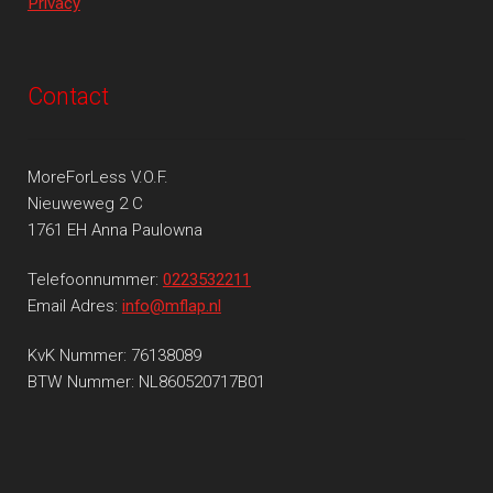
Privacy
Contact
MoreForLess V.O.F.
Nieuweweg 2 C
1761 EH Anna Paulowna
Telefoonnummer:
0223532211
Email Adres:
info@mflap.nl
KvK Nummer: 76138089
BTW Nummer: NL860520717B01