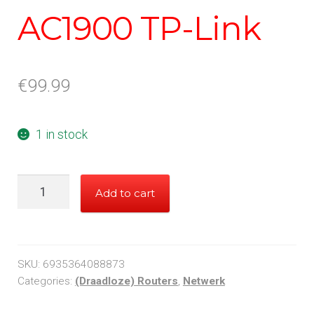
AC1900 TP-Link
€
99.99
1 in stock
AC1900
Add to cart
TP-
Link
quantity
SKU:
6935364088873
Categories:
(Draadloze) Routers
,
Netwerk