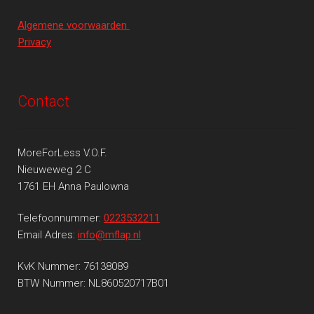
Algemene voorwaarden
Privacy
Contact
MoreForLess V.O.F.
Nieuweweg 2 C
1761 EH Anna Paulowna
Telefoonnummer:
0223532211
Email Adres:
info@mflap.nl
KvK Nummer: 76138089
BTW Nummer: NL860520717B01