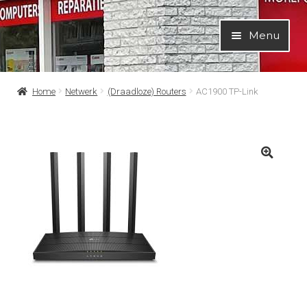
Ga
Ga
Menu
door
naar
naar
de
navigatie
inhoud
Home
Netwerk
(Draadloze) Routers
AC1900 TP-Link