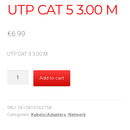
UTP CAT 5 3.00 M
€
6.99
UTP CAT 5 3.00 M
UTP
Add to cart
CAT
5
3.00
M
SKU:
5412810162758
quantity
Categories:
Kabels/Adapters
,
Netwerk