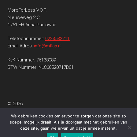
MoreForLess V.O.F.
Nieuweweg 2 C
1761 EH Anna Paulowna
Telefoonnummer:
0223532211
Email Adres:
info@mflap.nl
KvK Nummer: 76138089
BTW Nummer: NL860520717B01
© 2026
Privacy beleid
Gebouwd met WooCommerce
.
We gebruiken cookies om ervoor te zorgen dat onze site zo
soepel mogelijk draait. Als je doorgaat met het gebruiken van
deze site, gaan we ervan uit dat je ermee instemt.
0