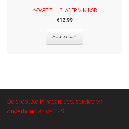
A-DAPT THUISLADER MINI USB
€
12.99
Add to cart
De grootste in reparaties, service en
onderhoud sinds 1998