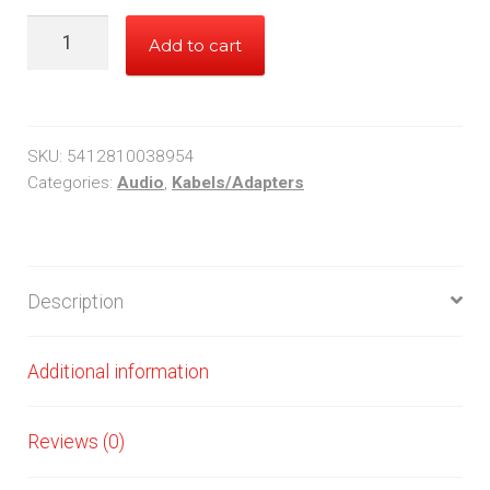
3.5mm
Add to cart
naar
3.5mm
stereo
10Meter
SKU:
5412810038954
quantity
Categories:
Audio
,
Kabels/Adapters
Description
Additional information
Reviews (0)