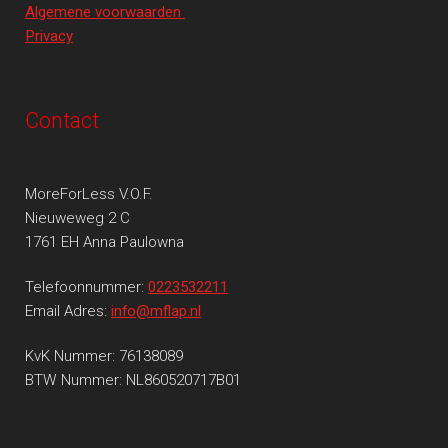
Algemene voorwaarden
Privacy
Contact
MoreForLess V.O.F.
Nieuweweg 2 C
1761 EH Anna Paulowna
Telefoonnummer:
0223532211
Email Adres:
info@mflap.nl
KvK Nummer: 76138089
BTW Nummer: NL860520717B01