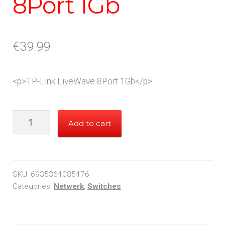
8Port 1Gb
€
39.99
<p>TP-Link LiveWave 8Port 1Gb</p>
TP-
Add to cart
Link
LiveWave
8Port
1Gb
SKU:
6935364085476
quantity
Categories:
Netwerk
,
Switches