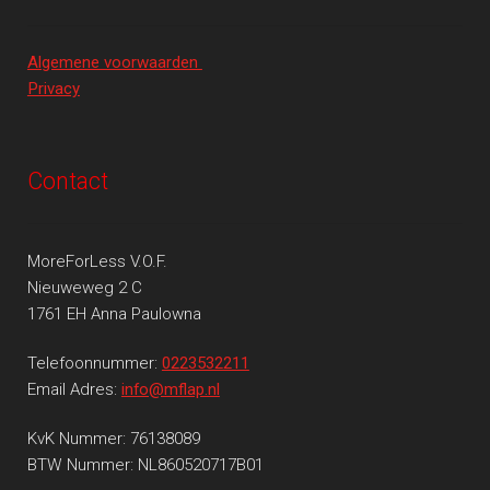
Algemene voorwaarden
Privacy
Contact
MoreForLess V.O.F.
Nieuweweg 2 C
1761 EH Anna Paulowna
Telefoonnummer:
0223532211
Email Adres:
info@mflap.nl
KvK Nummer: 76138089
BTW Nummer: NL860520717B01