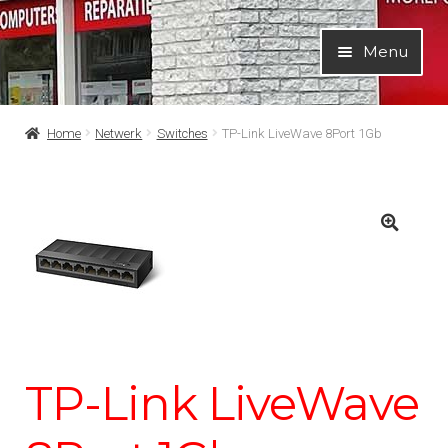
Ga
Ga
Menu
door
naar
naar
de
navigatie
inhoud
Home
Netwerk
Switches
TP-Link LiveWave 8Port 1Gb
TP-Link LiveWave