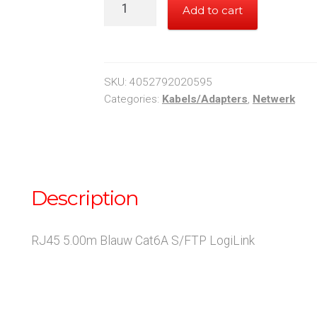
RJ45
Add to cart
5.00m
Blauw
Cat6A
S/FTP
SKU:
4052792020595
LogiLink
Categories:
Kabels/Adapters
,
Netwerk
quantity
Description
RJ45 5.00m Blauw Cat6A S/FTP LogiLink