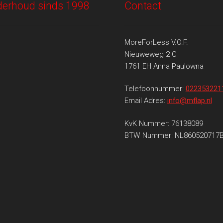
onderhoud sinds 1998
Contact
MoreForLess V.O.F.
Nieuweweg 2 C
1761 EH Anna Paulowna
Telefoonnummer:
022353221
Email Adres:
info@mflap.nl
KvK Nummer: 76138089
BTW Nummer: NL860520717