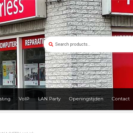
Search
Search
for:
ting
VoIP
LAN Party
Openingstijden
Contact