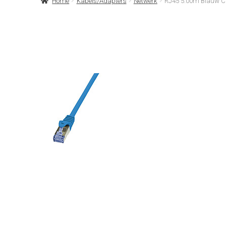
Home
Kabels/Adapters
Netwerk
RJ45 5.00m Blauw Ca