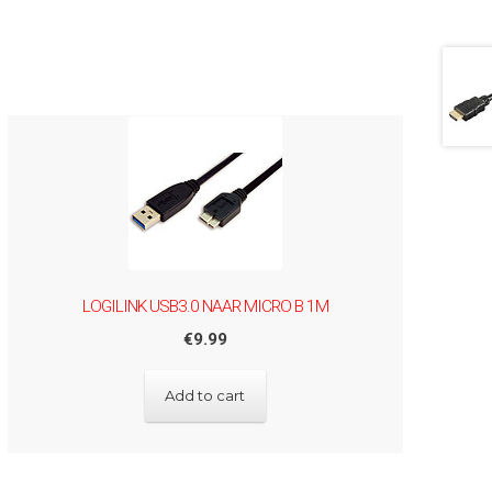
LOGILINK USB3.0 NAAR MICRO B 1M
€
9.99
Add to cart