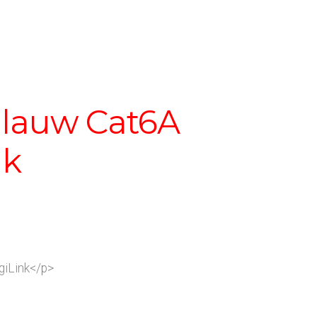
Blauw Cat6A
nk
iLink</p>