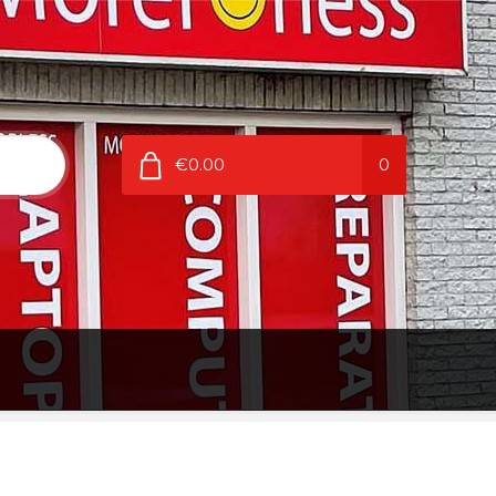
€0.00
0