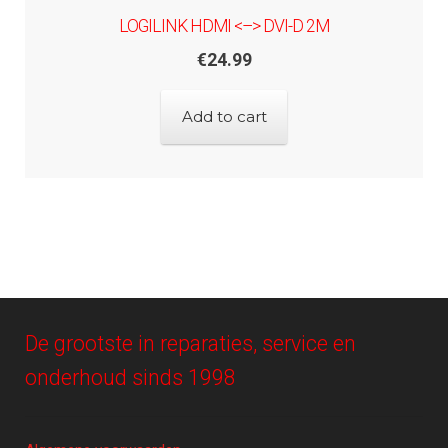
LOGILINK HDMI <–> DVI-D 2M
€
24.99
Add to cart
De grootste in reparaties, service en
onderhoud sinds 1998