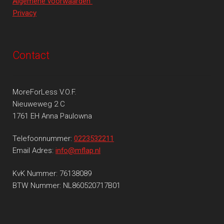
Algemene voorwaarden
Privacy
Contact
MoreForLess V.O.F.
Nieuweweg 2 C
1761 EH Anna Paulowna
Telefoonnummer:
0223532211
Email Adres:
info@mflap.nl
KvK Nummer: 76138089
BTW Nummer: NL860520717B01