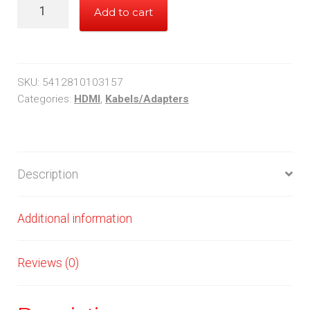
HQ
Add to cart
HDMI
naar
DVI
kabel
SKU:
5412810103157
10m
Categories:
HDMI
,
Kabels/Adapters
quantity
Description
Additional information
Reviews (0)