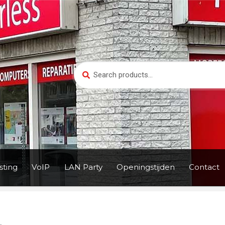
Search
Search
for:
ting
VoIP
LAN Party
Openingstijden
Contact