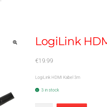
m
LogiLink HD
€
19.99
LogiLink HDMI Kabel 3m
3 in stock
LogiLink