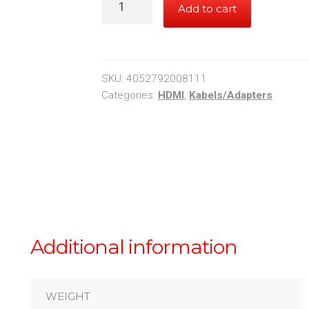
Add to cart
HDMI
Kabel
3m
quantity
SKU:
4052792008111
Categories:
HDMI
,
Kabels/Adapters
Additional information
WEIGHT