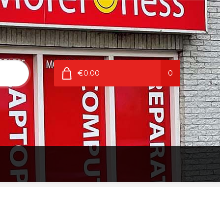
€0.00
0