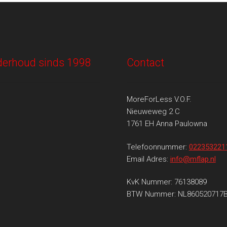
onderhoud sinds 1998
Contact
MoreForLess V.O.F.
Nieuweweg 2 C
1761 EH Anna Paulowna
Telefoonnummer:
022353221
Email Adres:
info@mflap.nl
KvK Nummer: 76138089
BTW Nummer: NL860520717