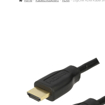
Home
Kabels/Adapters
HDMI
LogiLink HDMI Kabel 3