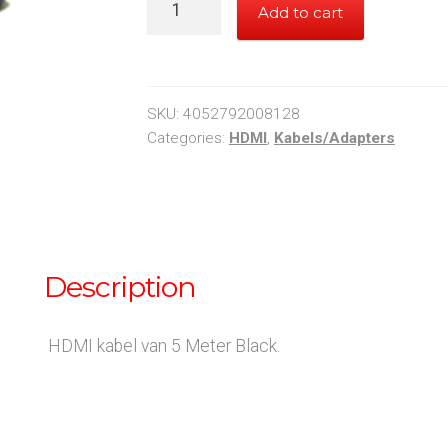
Add to cart
meter
hdmi
quantity
SKU:
4052792008128
Categories:
HDMI
,
Kabels/Adapters
Description
HDMI kabel van 5 Meter Black.