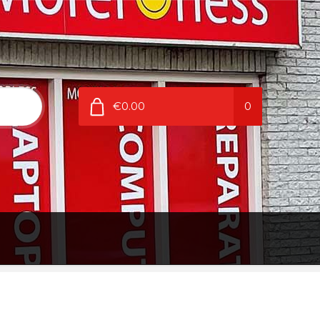
€0.00
0