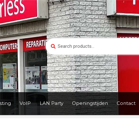
Search
Search
for:
ting
VoIP
LAN Party
Openingstijden
Contact