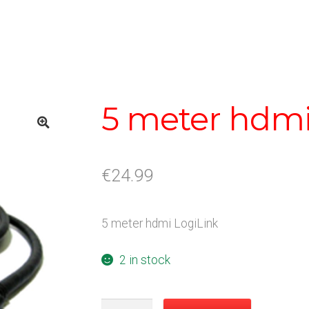
5 meter hdm
€
24.99
5 meter hdmi LogiLink
2 in stock
5