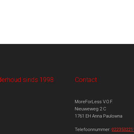
onderhoud sinds 1998
Contact
MoreForLess V.O.F.
Nieuweweg 2 C
1761 EH Anna Paulowna
Telefoonnummer:
022353221