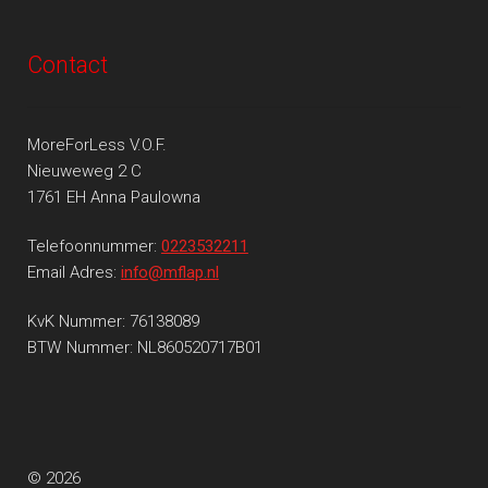
Contact
MoreForLess V.O.F.
Nieuweweg 2 C
1761 EH Anna Paulowna
Telefoonnummer:
0223532211
Email Adres:
info@mflap.nl
KvK Nummer: 76138089
BTW Nummer: NL860520717B01
© 2026