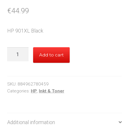
€
44.99
HP 901XL Black
HP
Add to cart
901XL
Black
quantity
SKU:
884962780459
Categories:
HP
,
Inkt & Toner
Additional information