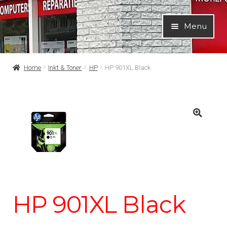
Ga
Ga
Menu
door
naar
naar
de
navigatie
inhoud
Home
Inkt & Toner
HP
HP 901XL Black
HP 901XL Black