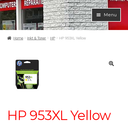
Ga
Ga
Menu
door
naar
naar
de
navigatie
inhoud
Home
Inkt & Toner
HP
HP 953XL Yellow
HP 953XL Yellow