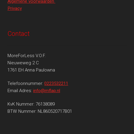
Algemene voorwaarden
Privacy
Contact
MoreForLess V.O.F.
Nieuweweg 2 C
1761 EH Anna Paulowna
Telefoonnummer:
0223532211
Email Adres:
info@mflap.nl
KvK Nummer: 76138089
BTW Nummer: NL860520717B01