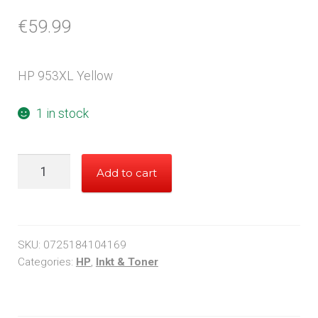
€
59.99
HP 953XL Yellow
1 in stock
HP
Add to cart
953XL
Yellow
quantity
SKU:
0725184104169
Categories:
HP
,
Inkt & Toner