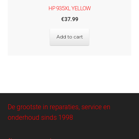
HP 935XL YELLOW
€
37.99
Add to cart
De grootste in reparaties, service en
onderhoud sinds 1998