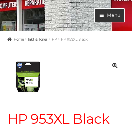
Ga
Ga
Menu
door
naar
naar
de
navigatie
inhoud
Home
Inkt & Toner
HP
HP 953XL Black
HP 953XL Black