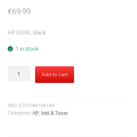
€
69.99
HP 953XL Black
1 in stock
HP
Add to cart
953XL
Black
quantity
SKU:
0725184104183
Categories:
HP
,
Inkt & Toner