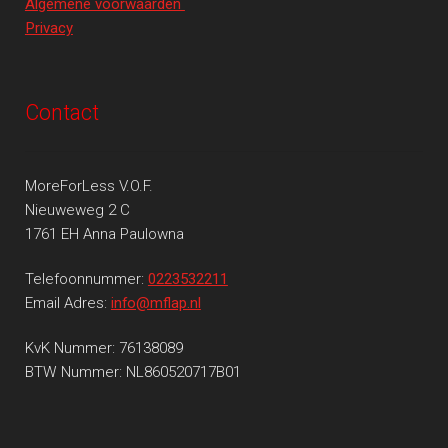
Algemene voorwaarden
Privacy
Contact
MoreForLess V.O.F.
Nieuweweg 2 C
1761 EH Anna Paulowna
Telefoonnummer:
0223532211
Email Adres:
info@mflap.nl
KvK Nummer: 76138089
BTW Nummer: NL860520717B01