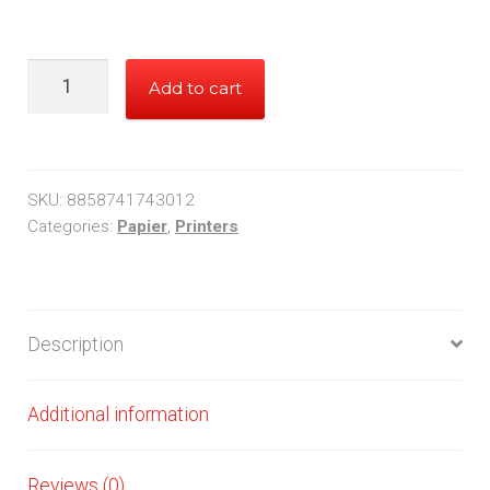
Double
Add to cart
A
Papier
80g
quantity
SKU:
8858741743012
Categories:
Papier
,
Printers
Description
Additional information
Reviews (0)