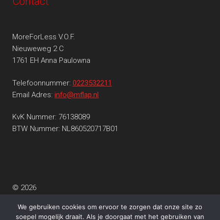
Contact
MoreForLess V.O.F.
Nieuweweg 2 C
1761 EH Anna Paulowna
Telefoonnummer:
0223532211
Email Adres:
info@mflap.nl
KvK Nummer: 76138089
BTW Nummer: NL860520717B01
© 2026
Privacy beleid
Gebouwd met WooCommerce
.
We gebruiken cookies om ervoor te zorgen dat onze site zo
soepel mogelijk draait. Als je doorgaat met het gebruiken van