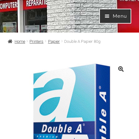
Ga
Ga
Menu
door
naar
naar
de
navigatie
inhoud
Home
Printers
Papier
Double A Papier 80g