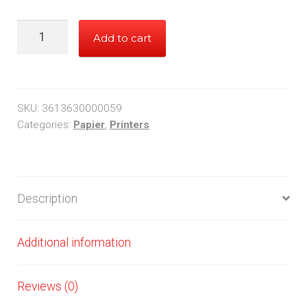
DOUBLE
Add to cart
A
A4
PAPIER
quantity
SKU:
3613630000059
Categories:
Papier
,
Printers
Description
Additional information
Reviews (0)