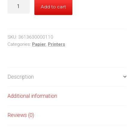
DOUBLE
Add to cart
A
PREMIUM
PAPER
A3
SKU:
3613630000110
80GRAMS
Categories:
Papier
,
Printers
quantity
Description
Additional information
Reviews (0)