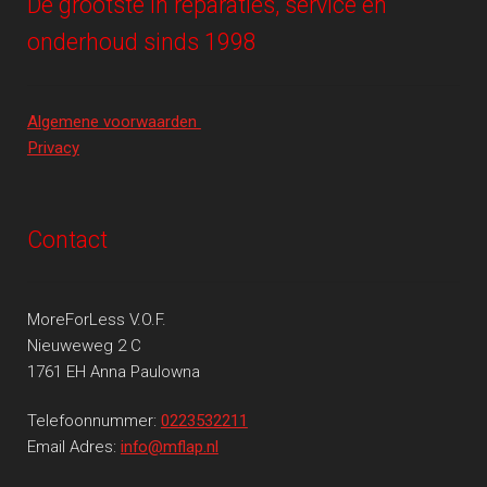
De grootste in reparaties, service en
onderhoud sinds 1998
Algemene voorwaarden
Privacy
Contact
MoreForLess V.O.F.
Nieuweweg 2 C
1761 EH Anna Paulowna
Telefoonnummer:
0223532211
Email Adres:
info@mflap.nl