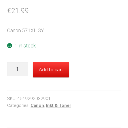
€
21.99
Canon 571XL GY
1 in stock
Canon
Add to cart
571XL
Grijs
quantity
SKU:
4549292032901
Categories:
Canon
,
Inkt & Toner