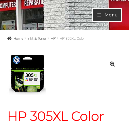
Ga
Ga
Menu
door
naar
naar
de
navigatie
inhoud
Home
Inkt & Toner
HP
HP 305XL Color
HP 305XL Color