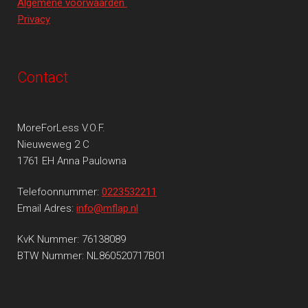
Algemene voorwaarden
Privacy
Contact
MoreForLess V.O.F.
Nieuweweg 2 C
1761 EH Anna Paulowna
Telefoonnummer:
0223532211
Email Adres:
info@mflap.nl
KvK Nummer: 76138089
BTW Nummer: NL860520717B01