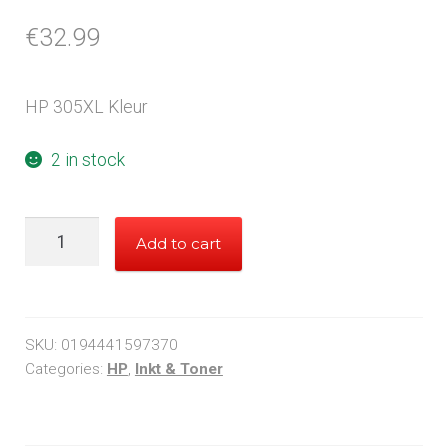
€
32.99
HP 305XL Kleur
2 in stock
HP
Add to cart
305XL
Color
quantity
SKU:
0194441597370
Categories:
HP
,
Inkt & Toner