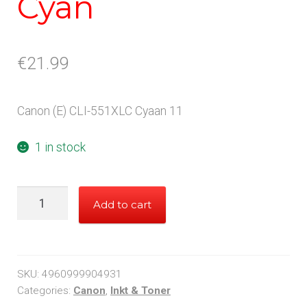
Cyan
€
21.99
Canon (E) CLI-551XLC Cyaan 11
1 in stock
Canon
Add to cart
551XL
Cyan
quantity
SKU:
4960999904931
Categories:
Canon
,
Inkt & Toner