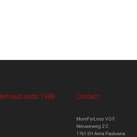
onderhoud sinds 1998
Contact
MoreForLess V.O.F.
Nieuweweg 2 C
1761 EH Anna Paulowna