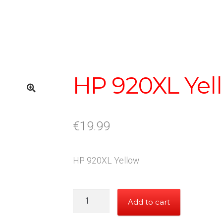
HP 920XL Yel
€
19.99
HP 920XL Yellow
HP
Add to cart
920XL