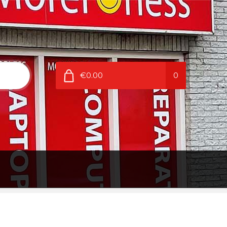
€0.00
0