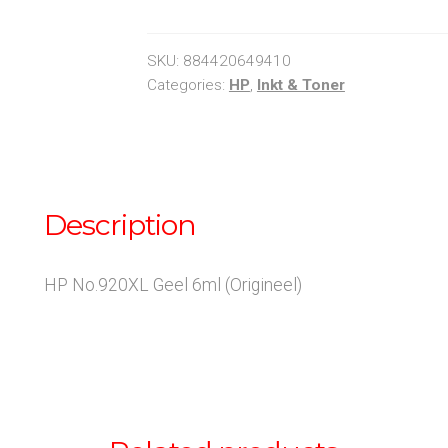
Yellow
quantity
SKU:
884420649410
Categories:
HP
,
Inkt & Toner
Description
HP No.920XL Geel 6ml (Origineel)