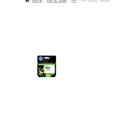
Home
Inkt & Toner
HP
HP 920XL Yellow