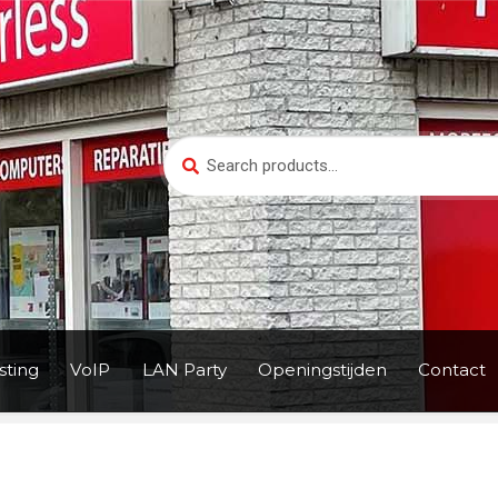
Search
Search
for:
ting
VoIP
LAN Party
Openingstijden
Contact