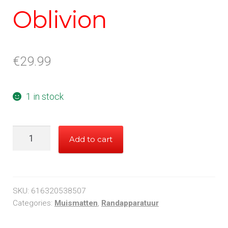
Oblivion
€
29.99
1 in stock
White
Add to cart
shark
Oblivion
quantity
SKU:
616320538507
Categories:
Muismatten
,
Randapparatuur