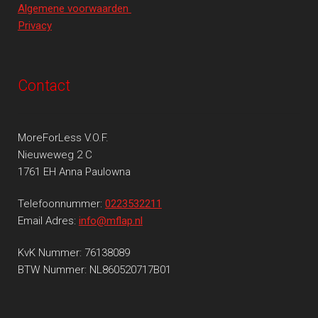
Algemene voorwaarden
Privacy
Contact
MoreForLess V.O.F.
Nieuweweg 2 C
1761 EH Anna Paulowna
Telefoonnummer:
0223532211
Email Adres:
info@mflap.nl
KvK Nummer: 76138089
BTW Nummer: NL860520717B01