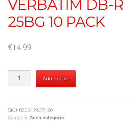
VERBATIM DB-R
25BG 10 PACK
€
14.99
VERBATIM
Add to cart
DB-
R
25BG
10
SKU:
023942437420
PACK
Category:
Geen categorie
quantity