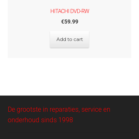
HITACHI DVD-RW
€
59.99
Add to cart
De grootste in reparaties, service en
onderhoud sinds 1998