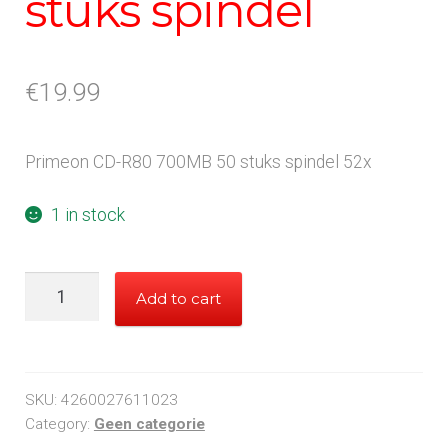
stuks spindel
€
19.99
Primeon CD-R80 700MB 50 stuks spindel 52x
1 in stock
Primeon
Add to cart
CD-
R
50
stuks
SKU:
4260027611023
spindel
Category:
Geen categorie