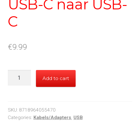
USB-C naar USB-
C
€
9.99
USB-
Add to cart
C
naar
USB-
C
SKU:
8718964055470
quantity
Categories:
Kabels/Adapters
,
USB