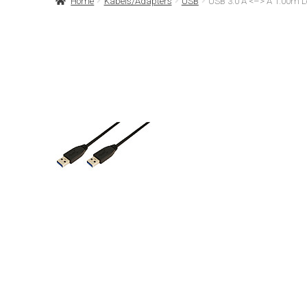
Home
Kabels/Adapters
USB
USB 3.0 A <–> A 1.00m L