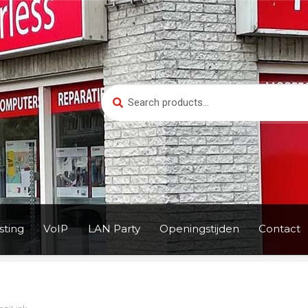
Search
Search
for:
ting
VoIP
LAN Party
Openingstijden
Contact