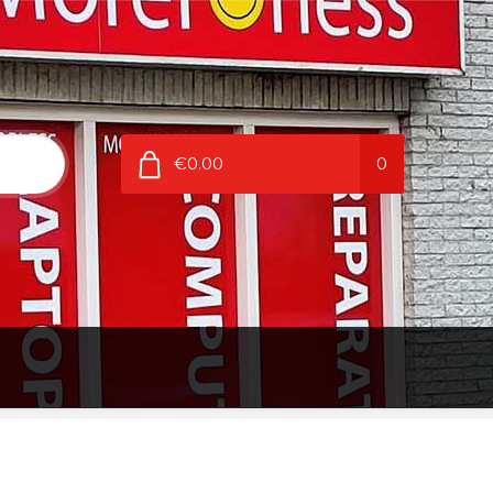
€0.00
0