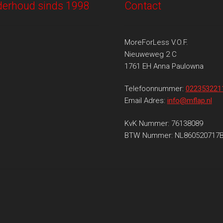
onderhoud sinds 1998
Contact
MoreForLess V.O.F.
Nieuweweg 2 C
1761 EH Anna Paulowna
Telefoonnummer:
022353221
Email Adres:
info@mflap.nl
KvK Nummer: 76138089
BTW Nummer: NL860520717