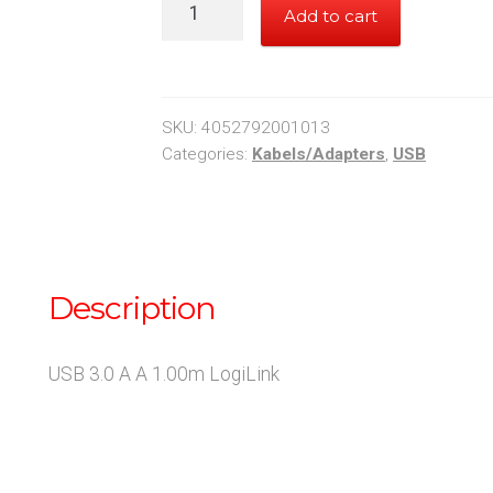
USB
Add to cart
3.0
A
<-
-
SKU:
4052792001013
>
Categories:
Kabels/Adapters
,
USB
A
1.00m
LogiLink
quantity
Description
USB 3.0 A A 1.00m LogiLink