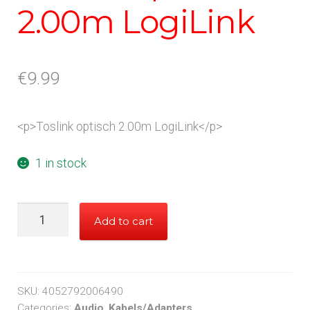
2.00m LogiLink
€
9.99
<p>Toslink optisch 2.00m LogiLink</p>
1 in stock
Toslink
Add to cart
optisch
2.00m
LogiLink
quantity
SKU:
4052792006490
Categories:
Audio
,
Kabels/Adapters