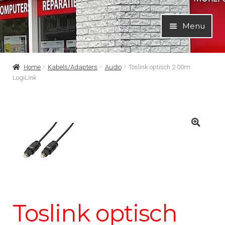
Ga
Ga
Menu
door
naar
naar
de
navigatie
inhoud
Home
Kabels/Adapters
Audio
Toslink optisch 2.00m
LogiLink
Toslink optisch