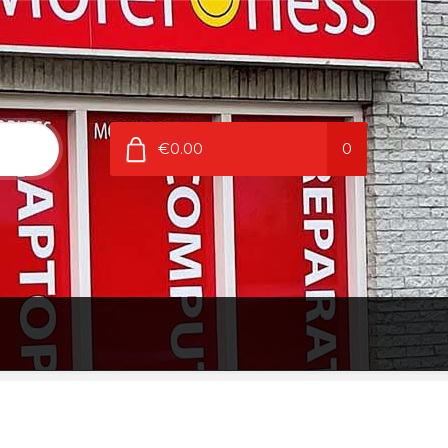
€0.00
0