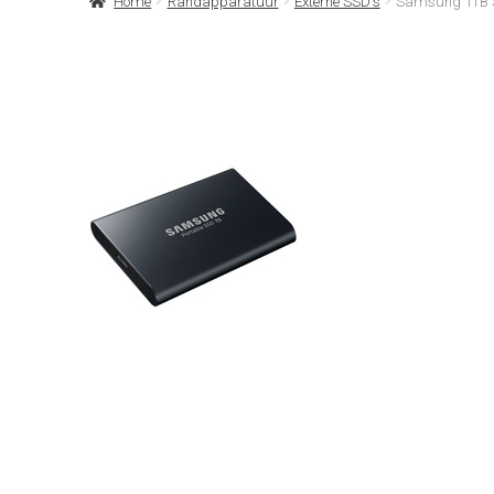
Home
Randapparatuur
Externe SSD's
Samsung 1TB