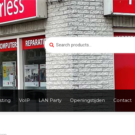
Search
Search
for:
ting
VoIP
LAN Party
Openingstijden
Contact