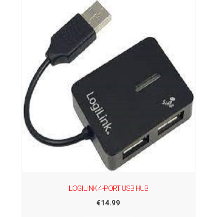
LOGILINK 4-PORT USB HUB
€
14.99