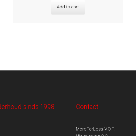
Add to cart
onderhoud sinds 1998
Contact
MoreForLess V.O.F.