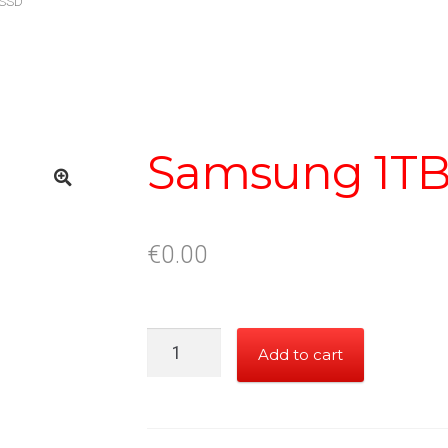
 SSD
Samsung 1TB
€
0.00
Samsung
Add to cart
1TB
SSD
quantity