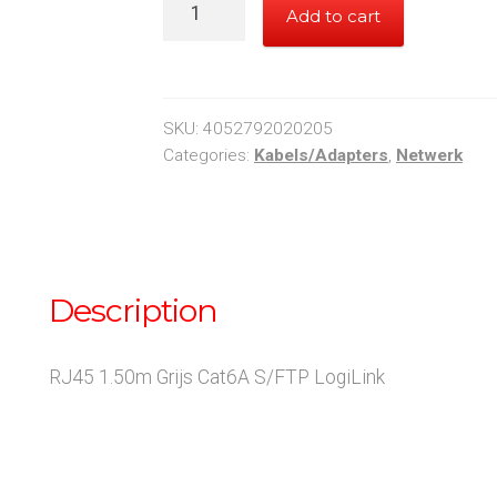
RJ45
Add to cart
1.50m
Grijs
Cat6A
S/FTP
SKU:
4052792020205
LogiLink
Categories:
Kabels/Adapters
,
Netwerk
quantity
Description
RJ45 1.50m Grijs Cat6A S/FTP LogiLink