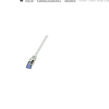
Home
Kabels/Adapters
Netwerk
RJ45 1.50m Grijs Ca