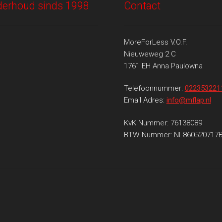
onderhoud sinds 1998
Contact
MoreForLess V.O.F.
Nieuweweg 2 C
1761 EH Anna Paulowna
Telefoonnummer:
022353221
Email Adres:
info@mflap.nl
KvK Nummer: 76138089
BTW Nummer: NL860520717