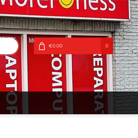
€0.00
0