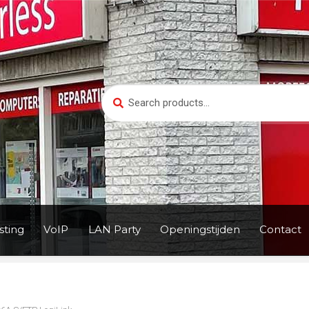
Search
Search
for:
ting
VoIP
LAN Party
Openingstijden
Contact