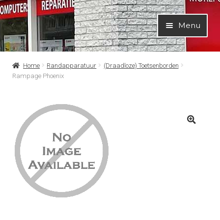
Ga
Ga
Menu
door
naar
naar
de
navigatie
inhoud
Home
Randapparatuur
(Draadloze) Toetsenborden
Rampage Phoenix