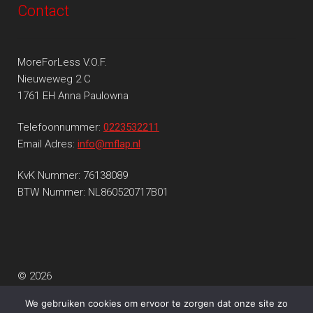
Contact
MoreForLess V.O.F.
Nieuweweg 2 C
1761 EH Anna Paulowna
Telefoonnummer:
0223532211
Email Adres:
info@mflap.nl
KvK Nummer: 76138089
BTW Nummer: NL860520717B01
© 2026
Privacy beleid
Gebouwd met WooCommerce
.
We gebruiken cookies om ervoor te zorgen dat onze site zo