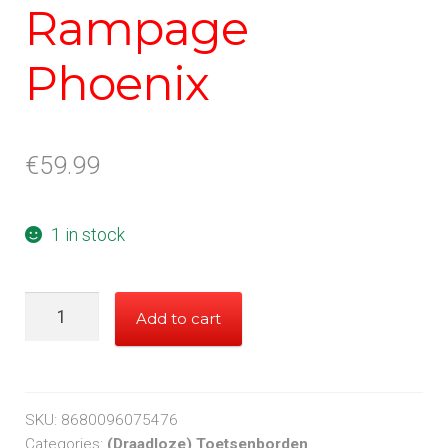
Rampage
Phoenix
€
59.99
1 in stock
Rampage
Add to cart
Phoenix
quantity
SKU:
8680096075476
Categories:
(Draadloze) Toetsenborden
,