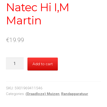
Natec Hi I,M
Martin
€
19.99
Natec
Add to cart
Hi
I,M
Martin
quantity
SKU:
5901969411546
Categories:
(Draadloze) Muizen
,
Randapparatuur