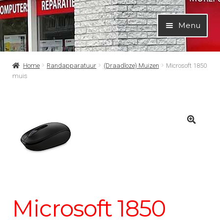
Ga
Ga
Menu
door
naar
naar
de
navigatie
inhoud
Home
Randapparatuur
(Draadloze) Muizen
Microsoft 1850
muis
Microsoft 1850