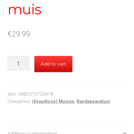
muis
€
29.99
Microsoft
Add to cart
1850
muis
quantity
SKU:
0885370726978
Categories:
(Draadloze) Muizen
,
Randapparatuur
Additional information