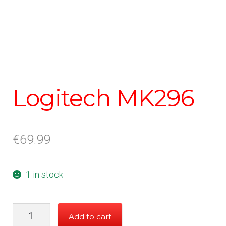
Logitech MK296
€
69.99
1 in stock
Logitech
Add to cart
MK296