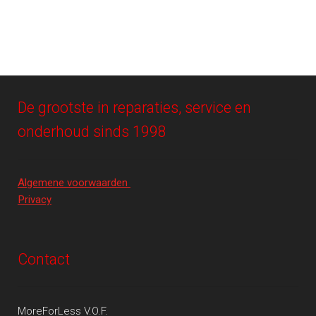
De grootste in reparaties, service en
onderhoud sinds 1998
Algemene voorwaarden
Privacy
Contact
MoreForLess V.O.F.