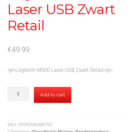
Laser USB Zwart
Retail
€
49.99
<p>Logitech M500 Laser USB Zwart Retail</p>
Logitech
Add to cart
M500S
Laser
USB
Zwart
SKU:
5099206088702
Retail
Categories:
(Draadloze) Muizen
,
Randapparatuur