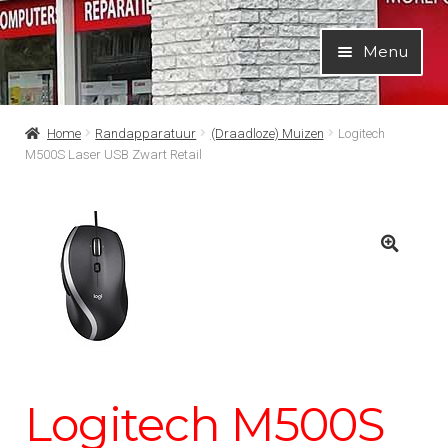
Ga
Ga
Menu
door
naar
naar
de
navigatie
inhoud
Home
Randapparatuur
(Draadloze) Muizen
Logitech
M500S Laser USB Zwart Retail
Logitech M500S