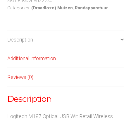
SKU:
5099206032224
Retail
Categories:
(Draadloze) Muizen
,
Randapparatuur
Wireless
quantity
Description
Additional information
Reviews (0)
Description
Logitech M187 Optical USB Wit Retail Wireless