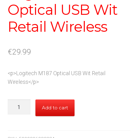
Optical USB Wit
Retail Wireless
€
29.99
<p>Logitech M187 Optical USB Wit Retail
Wireless</p>
Logitech
Add to cart
M187
Optical
USB
Wit