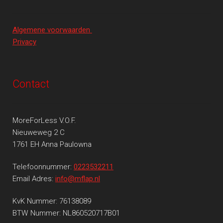
Algemene voorwaarden
Privacy
Contact
MoreForLess V.O.F.
Nieuweweg 2 C
1761 EH Anna Paulowna
Telefoonnummer:
0223532211
Email Adres:
info@mflap.nl
KvK Nummer: 76138089
BTW Nummer: NL860520717B01