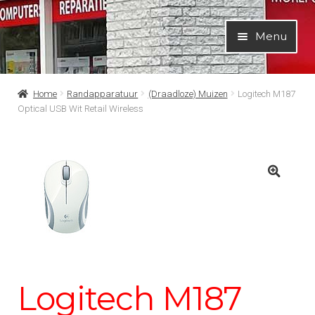
Ga
Ga
Menu
door
naar
naar
de
navigatie
inhoud
Home
Randapparatuur
(Draadloze) Muizen
Logitech M187
Optical USB Wit Retail Wireless
Logitech M187