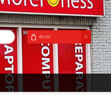
€0.00
0