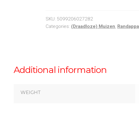
Zwart
Zilver
quantity
SKU:
5099206027282
Categories:
(Draadloze) Muizen
,
Randappa
Additional information
WEIGHT