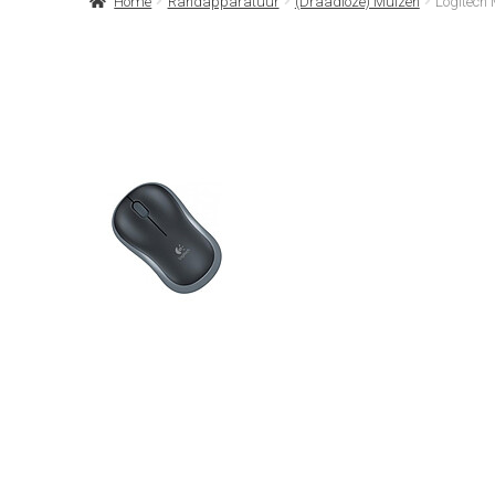
Home
Randapparatuur
(Draadloze) Muizen
Logitech 