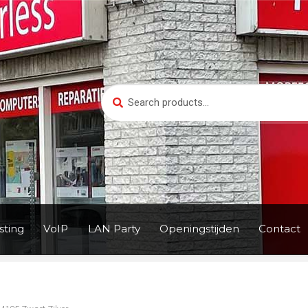
Search
Search
for:
ting
VoIP
LAN Party
Openingstijden
Contact