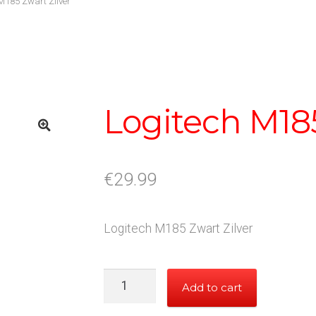
M185 Zwart Zilver
Logitech M185
€
29.99
Logitech M185 Zwart Zilver
Logitech
Add to cart
M185