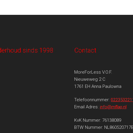
onderhoud sinds 1998
Contact
MoreForLess V.O.F.
Nieuweweg 2 C
1761 EH Anna Paulowna
Telefoonnummer:
022353221
Email Adres:
info@mflap.nl
KvK Nummer: 76138089
BTW Nummer: NL860520717